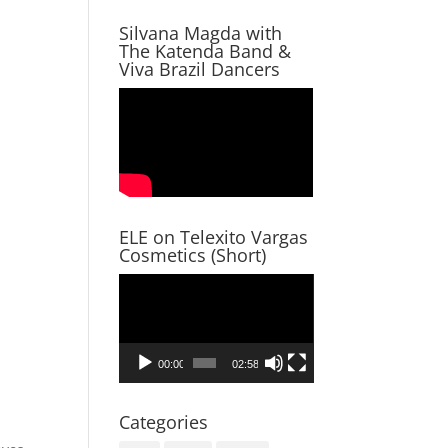
Silvana Magda with
The Katenda Band &
Viva Brazil Dancers
ELE on Telexito Vargas
Cosmetics (Short)
Video
Player
00:00
02:58
Categories