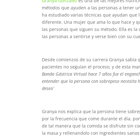
Granya González
es una de las mejores nutric
métodos que ayuden a las personas a tener un
ha estudiado varias técnicas que ayudan que 
diferente. Una mujer que ama lo que hace y 
las personas que siguen su método. Ella es la 
las personas a sentirse y verse bien con su cu
Desde comienzos de su carrera Granya sabía q
pacientes no seguían el proceso, y de esta ma
Banda Gástrica Virtual hace 7 años fue el enganc
entender que la persona con sobrepeso necesita h
deseo’
Granya nos explica que la persona tiene sobr
por la frecuencia que come durante el día, por
de tal manera que la comida se disfrute sin c
la masa y rellenandolo con ingredientes sanos 