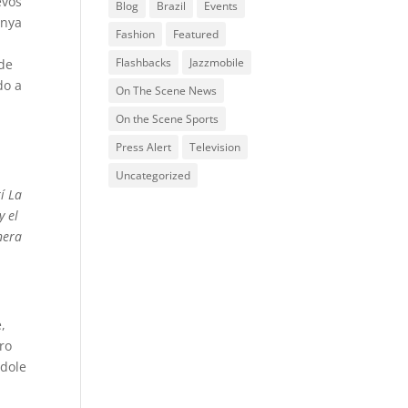
evos
Blog
Brazil
Events
anya
Fashion
Featured
Flashbacks
Jazzmobile
 de
do a
On The Scene News
On the Scene Sports
Press Alert
Television
Uncategorized
í La
y el
nera
,
ro
ndole