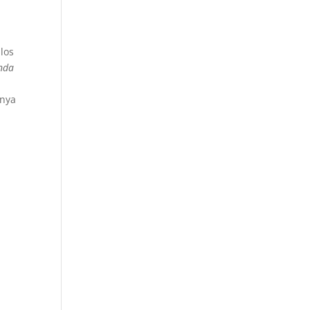
los
nda
anya