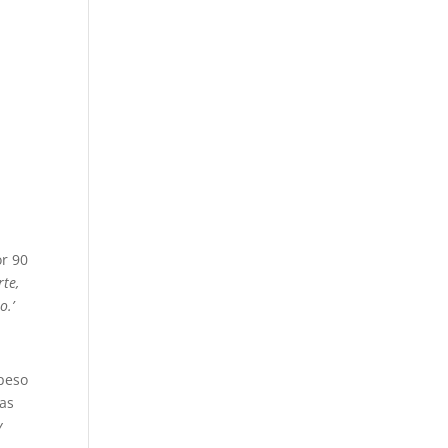
or 90
rte,
o.’
 peso
ras
y