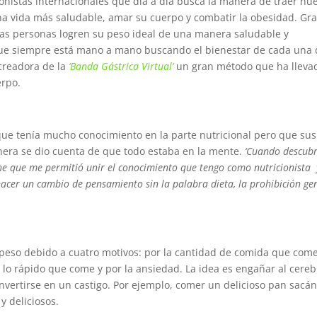
ionistas internacionales que día a día busca la manera de traer nu
a vida más saludable, amar su cuerpo y combatir la obesidad. Gr
las personas logren su peso ideal de una manera saludable y
que siempre está mano a mano buscando el bienestar de cada una
creadora de la
‘Banda Gástrica Virtual’
un gran método que ha lleva
erpo.
ue tenía mucho conocimiento en la parte nutricional pero que sus
nera se dio cuenta de que todo estaba en la mente.
‘Cuando descubr
he que me permitió unir el conocimiento que tengo como nutricionista 
acer un cambio de pensamiento sin la palabra dieta, la prohibición ge
epeso debido a cuatro motivos: por la cantidad de comida que come
 lo rápido que come y por la ansiedad. La idea es engañar al cereb
onvertirse en un castigo. Por ejemplo, comer un delicioso pan sacá
y deliciosos.