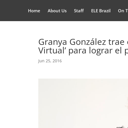
Home
About Us
Staff
ELE Brazil
On T
Granya González trae 
Virtual’ para lograr el 
Jun 25, 2016