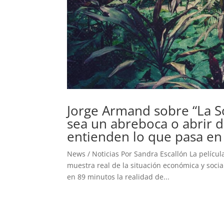
Jorge Armand sobre “La So
sea un abreboca o abrir 
entienden lo que pasa en
News / Noticias Por Sandra Escallón La pelícu
muestra real de la situación económica y socia
en 89 minutos la realidad de...