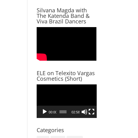
Silvana Magda with
The Katenda Band &
Viva Brazil Dancers
ELE on Telexito Vargas
Cosmetics (Short)
Video
Player
00:00
02:58
Categories