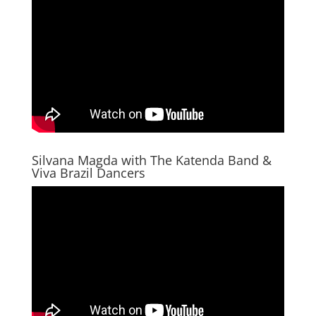
Silvana Magda with The Katenda Band &
Viva Brazil Dancers