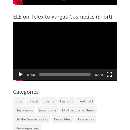
ELE on Telexito Vargas Cosmetics (Short)
Video
Player
00:00
02:58
Categories
Blog
Brazil
Events
Fashion
Featured
Flashbacks
Jazzmobile
On The Scene News
On the Scene Sports
Press Alert
Television
Uncategorized