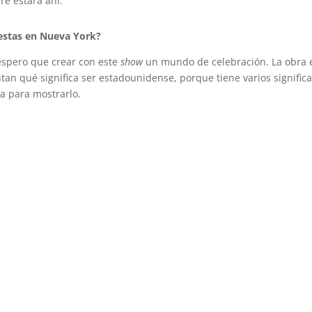
re estará ahí.
estas en Nueva York?
 espero que crear con este
show
un mundo de celebración. La obra 
an qué significa ser estadounidense, porque tiene varios signific
ta para mostrarlo.