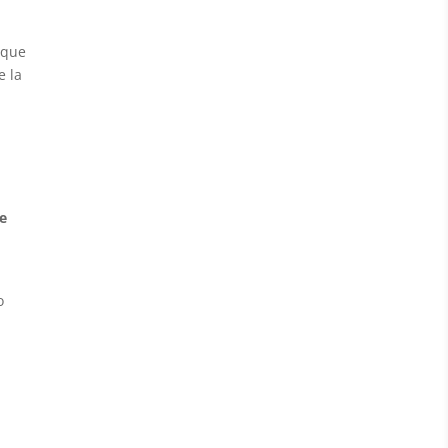
 que
e la
ue
o
s