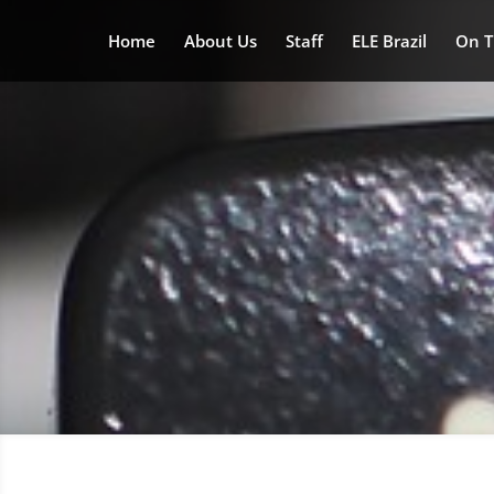
Home
About Us
Staff
ELE Brazil
On T