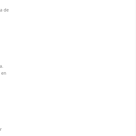
ra de
a.
e en
s
r