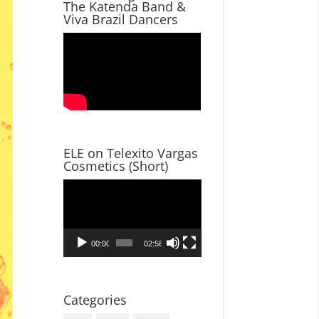
The Katenda Band &
Viva Brazil Dancers
ELE on Telexito Vargas
Cosmetics (Short)
Video
Player
00:00
02:58
Categories