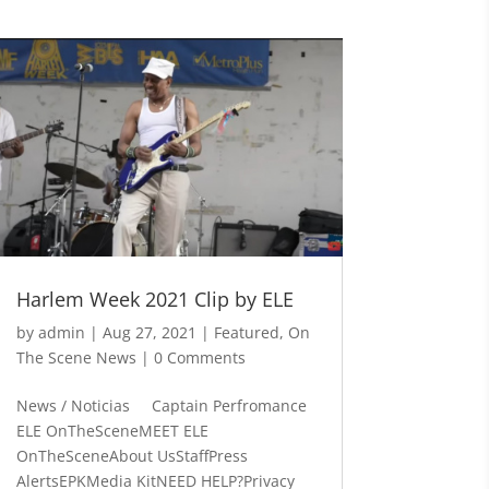
Harlem Week 2021 Clip by ELE
by
admin
|
Aug 27, 2021
|
Featured
,
On
The Scene News
| 0 Comments
News / Noticias Captain Perfromance
ELE OnTheSceneMEET ELE
OnTheSceneAbout UsStaffPress
AlertsEPKMedia KitNEED HELP?Privacy