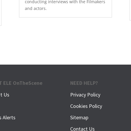
conducting interviews with the Filmakers
and actors.
T ELE OnTheScene
NEED HELP?
t Us
Privacy Policy
f
Cookies Policy
s Alerts
Sitemap
Contact Us