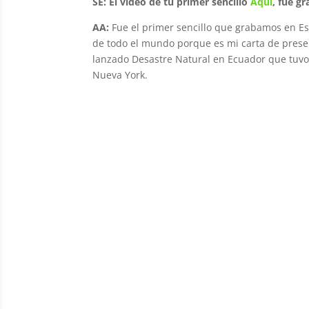
SE: El video de tu primer sencillo
Aquí
, fue g
AA:
Fue el primer sencillo que grabamos en Es
de todo el mundo porque es mi carta de presen
lanzado
Desastre Natural
en Ecuador que tuvo
Nueva York.