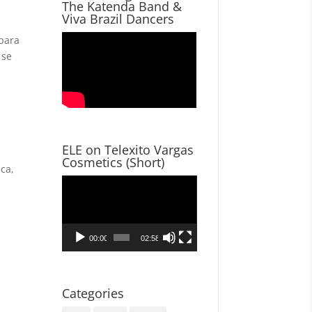
The Katenda Band &
Viva Brazil Dancers
 para
 se
ELE on Telexito Vargas
Cosmetics (Short)
ca,
Video
Player
00:00
02:58
Categories