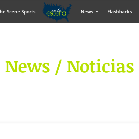
he Scene Sports
News
Flashbacks
News / Noticias