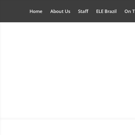
Home
About Us
Staff
ELE Brazil
On T