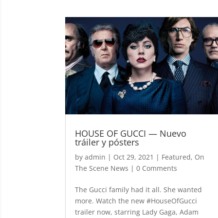
HOUSE OF GUCCI — Nuevo
tráiler y pósters
by
admin
|
Oct 29, 2021
|
Featured
,
On
The Scene News
| 0 Comments
The Gucci family had it all. She wanted
more. Watch the new #HouseOfGucci
trailer now, starring Lady Gaga, Adam