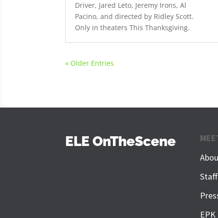
Driver, Jared Leto, Jeremy Irons, Al
Pacino, and directed by Ridley Scott.
Only in theaters This Thanksgiving.
« Older Entries
MEE
ELE OnTheScene
Abou
Staf
Pres
EPK