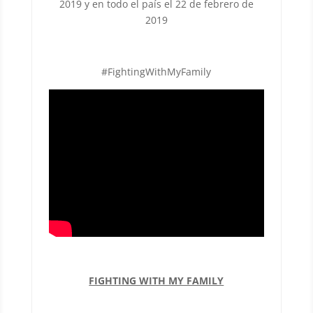
2019 y en todo el país el 22 de febrero de
2019
#FightingWithMyFamily
FIGHTING WITH MY FAMILY