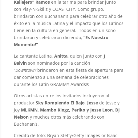
Kallejero” Ramos
en la tarima para brindar junto
con Play-N-Skillz y COASTCITY. Como grupo,
brindaron con Buchanan’s para celebrar otro año de
éxito en la música Latina y el impacto que los Latinos
tiene en la cultura en general. Todos en unísono
brindaron y celebraron diciendo,
“Es Nuestro
Momento!”
La cantante Latina,
Anitta,
quien junto con
J
Balvin
son nominados por la canción
“
Downtown”
brindaron en esta fiesta de apertura para
dar comienzo a una semana de celebraciones
durante los Latin GRAMMY Awards®
Otros artistas entre los invitados incluyeron al
productor
Sky Rompiendo El Bajo
,
Jesse
de Jesse y
Joy
MLKMN, Mambo Kingz, Periko y Jesse Leon, DJ
Nelson
y muchos otros más celebrando con
Buchanan’s.
Credito de foto: Bryan Steffy/Getty Images or Isaac