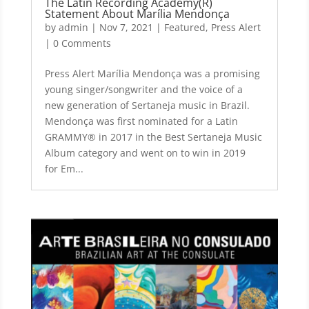
The Latin Recording Academy(R)
Statement About Marília Mendonça
by
admin
|
Nov 7, 2021
|
Featured
,
Press Alert
| 0 Comments
Press Alert Marília Mendonça was a promising
young singer/songwriter and the voice of a
new generation of Sertaneja music in Brazil.
Mendonça was first nominated for a Latin
GRAMMY® in 2017 in the Best Sertaneja Music
Album category and went on to win in 2019
for Em...